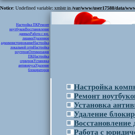
Notice
: Undefined variable: xmlstr in
/var/www/user17588/data/www
Настройка ПК
Ремонт
ноутбуков
Восстановление
данных
Работа с юр.
лицами
Удаленное
адмимнистрирование
Настройка
локальной сети
Настройка
роутеров
Оптимизация
ПК
Настройка
серверов
Установка
антивируса
Удаление
блокираторов
Настройка комп
Ремонт ноутбуко
Установка антив
Удаление блокир
Восстановление
Работа с юриди